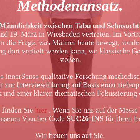
Methodenansatz.
Männlichkeit zwischen Tabu und Sehnsucht
nd 19. März in Wiesbaden vertreten. Im Vort
um die Frage, was Männer heute bewegt, sond
ng dort vertieft werden kann, wo klassische 
stoßen.
ie innerSense qualitative Forschung methodisc
t zur Interviewführung auf Basis einer tiefen
 und einer klaren thematischen Fokussierung 
6 finden Sie
hier
. Wenn Sie uns auf der Messe
unseren Voucher Code
SUC26-INS
für Ihren fr
Wir freuen uns auf Sie.