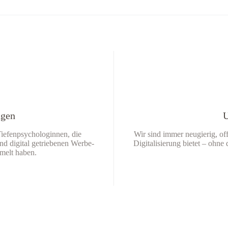
ngen
U
Tiefenpsychologinnen, die
Wir sind immer neugierig, off
nd digital getriebenen Werbe-
Digitalisierung bietet – ohn
melt haben.