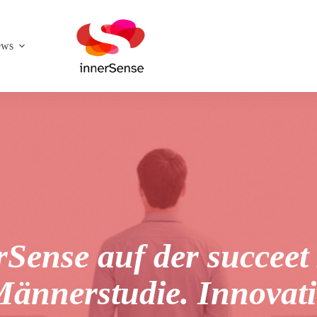
ews
rSense auf der succeet
ännerstudie. Innovati