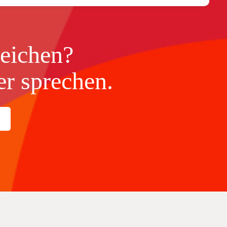
eichen?
er sprechen.