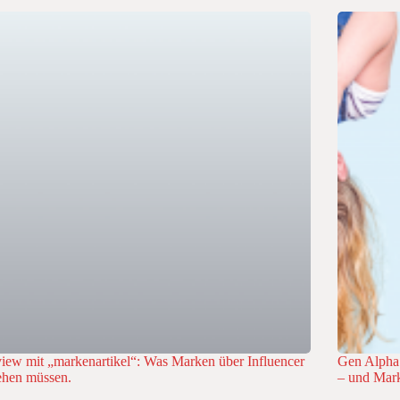
view mit „markenartikel“: Was Marken über Influencer
Gen Alpha 
ehen müssen.
– und Mar