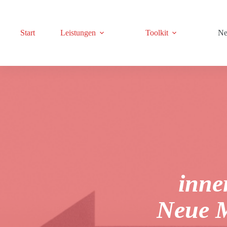
Zum
Inhalt
springen
Start
Leistungen
Toolkit
N
inne
Neue M